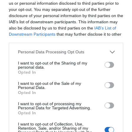
affirme Guardiola ...
us or personal information disclosed to third parties prior to
your opt-out. You may separately opt-out of the further
1 année il y a
748
disclosure of your personal information by third parties on the
IAB’s list of downstream participants. This information may
Premier League : Wesley Fofana indisponible
also be disclosed by us to third parties on the
IAB’s List of
jusqu’à la fin d...
Downstream Participants
that may further disclose it to other
third parties.
1 année il y a
687
Personal Data Processing Opt Outs
Premier League : «Nous avons été la
meilleure équipe du cham...
I want to opt-out of the Sharing of my
personal data.
1 année il y a
754
Opted In
I want to opt-out of the Sale of my
Personal Data.
Opted In
Tendance
I want to opt-out of processing my
Personal Data for Targeted Advertising.
Opted In
I want to opt-out of Collection, Use,
Retention, Sale, and/or Sharing of my