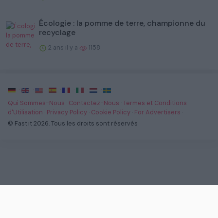
Écologie : la pomme de terre, championne du
recyclage
2 ans il y a
1158
·
·
·
·
·
·
·
Qui Sommes-Nous
·
Contactez-Nous
·
Termes et Conditions
d'Utilisation
·
Privacy Policy
·
Cookie Policy
·
For Advertisers
·
© Fast.it 2026. Tous les droits sont réservés