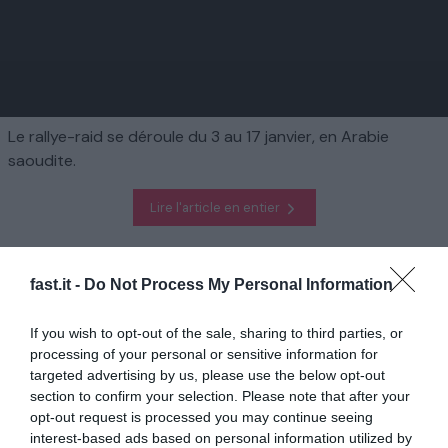
Le rallye-raid se déroule du 3 au 17 janvier, en Arabie
saoudite.
Lire l'article en entier
Homepage
Sports
fast.it -
Do Not Process My Personal Information
Dakar 2025 : Sébastien Loeb toujours en quête d'un sacre, des
tracés différents pour les motos et les autos... Ce qu'il faut savoir
sur la 47e édition
If you wish to opt-out of the sale, sharing to third parties, or
processing of your personal or sensitive information for
targeted advertising by us, please use the below opt-out
En rapport
section to confirm your selection. Please note that after your
opt-out request is processed you may continue seeing
Premier League : «Ce ne sera pas facile»,
interest-based ads based on personal information utilized by