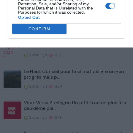
Retention, Sale, and/or Sharing of my
Personal Data that Is Unrelated with the
Prix des billets, logements, embouteillages... En
Purposes for which it was collected.
1924 déjà,...
Opted Out
2 ans il y a
1354
CONFIRM
Législatives 2024 : "Emmanuel Macron
ratatine la démocratie"...
2 ans il y a
1316
Le Haut Conseil pour le climat délivre un «en
progrès mais p...
2 ans il y a
1288
Vice-Versa 2 relègue Un p’tit truc en plus à la
deuxième pla...
2 ans il y a
1279