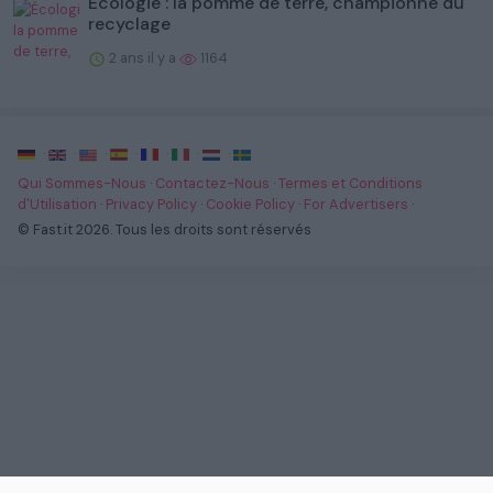
Écologie : la pomme de terre, championne du
recyclage
2 ans il y a
1164
·
·
·
·
·
·
·
Qui Sommes-Nous
·
Contactez-Nous
·
Termes et Conditions
d'Utilisation
·
Privacy Policy
·
Cookie Policy
·
For Advertisers
·
© Fast.it 2026. Tous les droits sont réservés