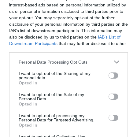
interest-based ads based on personal information utilized by
us or personal information disclosed to third parties prior to
"C'est extrêmement conséquent" : dans les
your opt-out. You may separately opt-out of the further
régions, le milieu...
disclosure of your personal information by third parties on the
1 année il y a
627
IAB’s list of downstream participants. This information may
also be disclosed by us to third parties on the
IAB’s List of
Downstream Participants
that may further disclose it to other
Le Centre Pompidou fait le plein de visiteurs
third parties.
avant sa ferme...
1 année il y a
665
Personal Data Processing Opt Outs
I want to opt-out of the Sharing of my
personal data.
Opted In
Tendance
I want to opt-out of the Sale of my
Personal Data.
Opted In
I want to opt-out of processing my
Personal Data for Targeted Advertising.
Opted In
Populaire
I want to opt-out of Collection, Use,