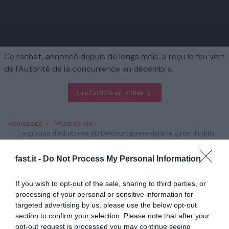
Ce rachat, annoncé depuis de longs mois, a reçu le feu vert
de l'Autorité de la concurrence en décembre.
Lire l'article en entier
Homepage
Mode de vie
Le groupe d'édition de BD Delcourt passe dans le giron d'Editis,
numéro deux de l'édition en France
fast.it -
Do Not Process My Personal Information
En rapport
If you wish to opt-out of the sale, sharing to third parties, or
processing of your personal or sensitive information for
L'écrivain britannique David Lodge, roi du
targeted advertising by us, please use the below opt-out
roman sarcastique...
section to confirm your selection. Please note that after your
1 année il y a
698
opt-out request is processed you may continue seeing