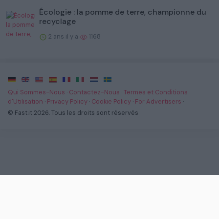
Écologie : la pomme de terre, championne du
recyclage
2 ans il y a
1168
·
·
·
·
·
·
·
Qui Sommes-Nous
·
Contactez-Nous
·
Termes et Conditions
d'Utilisation
·
Privacy Policy
·
Cookie Policy
·
For Advertisers
·
© Fast.it 2026. Tous les droits sont réservés