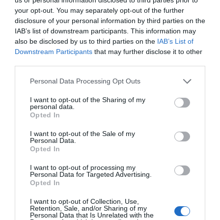
1 année il y a
762
your opt-out. You may separately opt-out of the further
disclosure of your personal information by third parties on the
Premier League : Wesley Fofana indisponible
IAB’s list of downstream participants. This information may
jusqu’à la fin d...
also be disclosed by us to third parties on the
IAB’s List of
Downstream Participants
that may further disclose it to other
1 année il y a
699
third parties.
Personal Data Processing Opt Outs
Premier League : «Nous avons été la
meilleure équipe du cham...
I want to opt-out of the Sharing of my
personal data.
1 année il y a
764
Opted In
I want to opt-out of the Sale of my
Personal Data.
Opted In
Tendance
I want to opt-out of processing my
Personal Data for Targeted Advertising.
Opted In
I want to opt-out of Collection, Use,
Retention, Sale, and/or Sharing of my
Personal Data that Is Unrelated with the