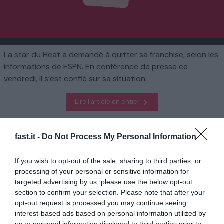
La star du Heat a demandé à quitter sa franchise, selon les
informations de ESPN. En conférence de presse ce
vendredi, il s’est confié sur sa situation.
Lire l'article en entier
Homepage
Sports
fast.it -
Do Not Process My Personal Information
NBA : «Je veux juste être heureux», clame Jimmy Butler, qui veut
quitter Miami
If you wish to opt-out of the sale, sharing to third parties, or
processing of your personal or sensitive information for
targeted advertising by us, please use the below opt-out
En rapport
section to confirm your selection. Please note that after your
Premier League : «Ce ne sera pas facile»,
opt-out request is processed you may continue seeing
affirme Guardiola ...
interest-based ads based on personal information utilized by
us or personal information disclosed to third parties prior to