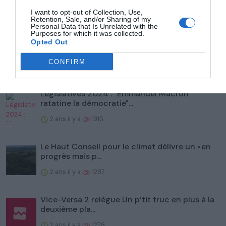
I want to opt-out of Collection, Use,
Retention, Sale, and/or Sharing of my
Populaire
Personal Data that Is Unrelated with the
Purposes for which it was collected.
Prix des billets, logements, embouteillages... En
Opted Out
1924 déjà,...
CONFIRM
2 ans il y a
1353
Législatives 2024 : "Emmanuel Macron
ratatine la démocratie"...
2 ans il y a
1315
Le Haut Conseil pour le climat délivre un «en
progrès mais p...
2 ans il y a
1287
Vice-Versa 2 relègue Un p’tit truc en plus à la
deuxième pla...
2 ans il y a
1278