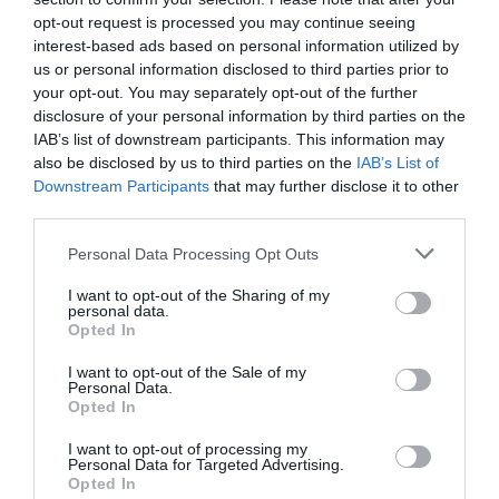
résolutions» pour s...
opt-out request is processed you may continue seeing
1 année il y a
749
interest-based ads based on personal information utilized by
us or personal information disclosed to third parties prior to
your opt-out. You may separately opt-out of the further
Rupture du frein, «fracture» du pénis,
disclosure of your personal information by third parties on the
paraphimosis : que fa...
IAB’s list of downstream participants. This information may
1 année il y a
582
also be disclosed by us to third parties on the
IAB’s List of
Downstream Participants
that may further disclose it to other
third parties.
"Dîners des sommets" de Laurent Wauquiez :
le Conseil d'Etat...
Personal Data Processing Opt Outs
1 année il y a
589
I want to opt-out of the Sharing of my
personal data.
Opted In
I want to opt-out of the Sale of my
Personal Data.
Tendance
Opted In
I want to opt-out of processing my
Personal Data for Targeted Advertising.
Opted In