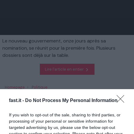
Le nouveau gouvernement, onze jours après sa
nomination, se réunit pour la première fois. Plusieurs
dossiers sont déjà sur la table.
Lire l'article en entier
Homepage
Politique
"On n'a pas attendu pour se plonger dans les urgences": la
"méthode" Bayrou au cœur du premier Conseil des ministres
fast.it -
Do Not Process My Personal Information
If you wish to opt-out of the sale, sharing to third parties, or
En rapport
processing of your personal or sensitive information for
targeted advertising by us, please use the below opt-out
Nouvel an : comment formuler ses «bonnes
section to confirm your selection. Please note that after your