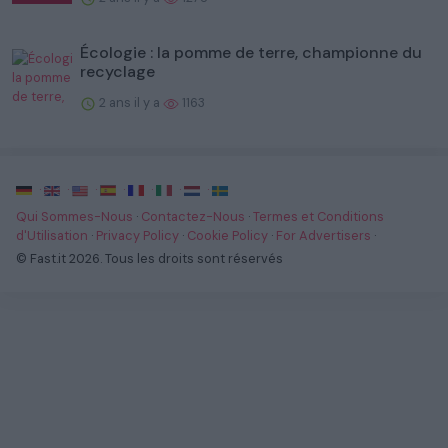
Écologie : la pomme de terre, championne du
recyclage
2 ans il y a
1163
·
·
·
·
·
·
·
Qui Sommes-Nous
·
Contactez-Nous
·
Termes et Conditions
d'Utilisation
·
Privacy Policy
·
Cookie Policy
·
For Advertisers
·
© Fast.it 2026. Tous les droits sont réservés