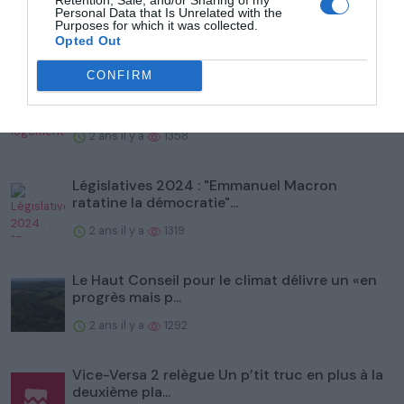
Personal Data that Is Unrelated with the
Purposes for which it was collected.
Opted Out
Populaire
CONFIRM
Prix des billets, logements, embouteillages... En
1924 déjà,...
2 ans il y a
1358
Législatives 2024 : "Emmanuel Macron
ratatine la démocratie"...
2 ans il y a
1319
Le Haut Conseil pour le climat délivre un «en
progrès mais p...
2 ans il y a
1292
Vice-Versa 2 relègue Un p’tit truc en plus à la
deuxième pla...