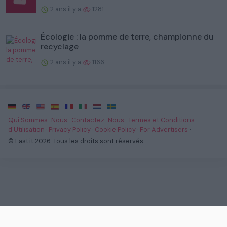
2 ans il y a
1281
Écologie : la pomme de terre, championne du
recyclage
2 ans il y a
1166
·
·
·
·
·
·
·
Qui Sommes-Nous
·
Contactez-Nous
·
Termes et Conditions
d'Utilisation
·
Privacy Policy
·
Cookie Policy
·
For Advertisers
·
© Fast.it 2026. Tous les droits sont réservés