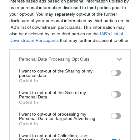
interest-based ads based on personal information utilized by
Après la plainte de Justin Baldoni pour
us or personal information disclosed to third parties prior to
diffamation contre l...
your opt-out. You may separately opt-out of the further
1 année il y a
757
disclosure of your personal information by third parties on the
IAB’s list of downstream participants. This information may
also be disclosed by us to third parties on the
IAB’s List of
Chiara Mastroianni raconte sa grosse colère
Downstream Participants
that may further disclose it to other
contre sa mère C...
third parties.
1 année il y a
774
Personal Data Processing Opt Outs
David Lodge, grande figure de la littérature
I want to opt-out of the Sharing of my
britannique, es...
personal data.
Opted In
1 année il y a
742
I want to opt-out of the Sale of my
Personal Data.
Opted In
I want to opt-out of processing my
Tendance
Personal Data for Targeted Advertising.
Opted In
I want to opt-out of Collection, Use,
Retention, Sale, and/or Sharing of my