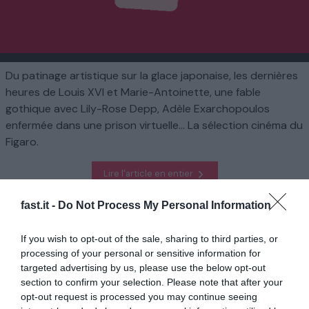
Du patinage artistique sur la glace japonaise, les dernières
heures de Louis XVI et Marie-Antoinette, une fable
gothique avec Lily-Rose Depp, Adèle Exarchopoulos
enfermée dans une prison virtuelle... La sélection cinéma du
Figaro.
Lire l'article en entier
fast.it -
Do Not Process My Personal Information
Homepage
Divertissement
My Sunshine, Le Déluge, Nosferatu, Planète B... Les films à voir et
If you wish to opt-out of the sale, sharing to third parties, or
à ne pas voir cette semaine
processing of your personal or sensitive information for
targeted advertising by us, please use the below opt-out
section to confirm your selection. Please note that after your
En rapport
opt-out request is processed you may continue seeing