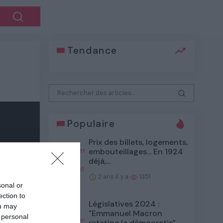
Tendance
Populaire
Prix des billets, logements,
embouteillages... En 1924
déjà,...
2 ans il y a
1351
sonal or
ection to
Législatives 2024 :
ou may
"Emmanuel Macron
 personal
ratatine la démocratie"...