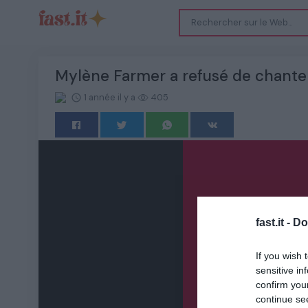
Mylène Farmer a refusé de chante
1 année il y a
405
fast.it -
Do
If you wish 
sensitive in
confirm you
continue se