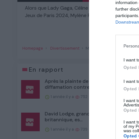
information 
Alors que Lady Gaga, Céline Dion et d’autres gra
further disc
Jeux de Paris 2024, Mylène Farmer a choisi de décli
participants
Downstream 
L
Persona
Homepage
Divertissement
Mylène Farmer a refusé de 
I want t
Opted 
En rapport
Après la plainte de Justin Baldoni pour
I want t
diffamation contre l...
Opted 
1 année il y a
752
I want 
Advertis
Opted 
David Lodge, grande figure de la littérat
britannique, es...
I want t
of my P
1 année il y a
739
was col
Opted 