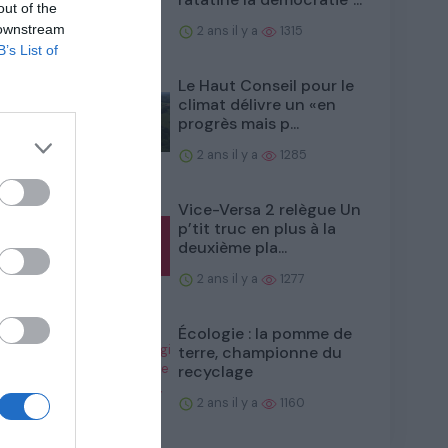
out of the
e des
 downstream
2 ans il y a
1315
B’s List of
Le Haut Conseil pour le
climat délivre un «en
progrès mais p...
2 ans il y a
1285
Vice-Versa 2 relègue Un
p’tit truc en plus à la
deuxième pla...
olère
2 ans il y a
1277
Écologie : la pomme de
terre, championne du
recyclage
2 ans il y a
1160