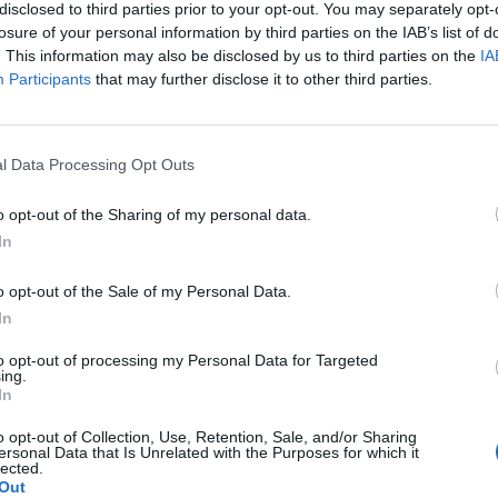
disclosed to third parties prior to your opt-out. You may separately opt-
nds noms de la chanson ont enflammé la cérémonie d’ouvertur
losure of your personal information by third parties on the IAB’s list of
ner l’invitation de Thomas Jolly.
. This information may also be disclosed by us to third parties on the
IA
Participants
that may further disclose it to other third parties.
ire l'article en entier
l Data Processing Opt Outs
chanter pour la cérémonie d’ouverture des JO
o opt-out of the Sharing of my personal data.
In
Chiara Mastroianni raconte sa grosse c
o opt-out of the Sale of my Personal Data.
contre sa mère C...
In
1 année il y a
769
to opt-out of processing my Personal Data for Targeted
ing.
In
ure
o opt-out of Collection, Use, Retention, Sale, and/or Sharing
ersonal Data that Is Unrelated with the Purposes for which it
lected.
Out