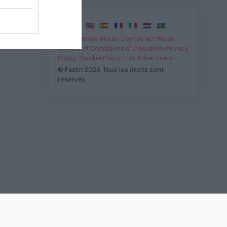
·
·
·
·
·
·
·
Qui Sommes-Nous
·
Contactez-Nous
·
Termes et Conditions d'Utilisation
·
Privacy
Policy
·
Cookie Policy
·
For Advertisers
·
© Fast.it 2026. Tous les droits sont
réservés