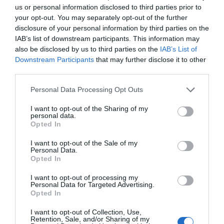
us or personal information disclosed to third parties prior to
sur le box-off...
your opt-out. You may separately opt-out of the further
disclosure of your personal information by third parties on the
1 année il y a
504
IAB’s list of downstream participants. This information may
also be disclosed by us to third parties on the
IAB’s List of
Downstream Participants
that may further disclose it to other
Dakar 2025 : Sébastien Loeb,
candidat à la victoir...
third parties.
Personal Data Processing Opt Outs
1 année il y a
459
I want to opt-out of the Sharing of my
personal data.
Opted In
I want to opt-out of the Sale of my
Personal Data.
Foot : «Unir un pays autour d’une
Opted In
sélection», José...
I want to opt-out of processing my
Personal Data for Targeted Advertising.
1 année il y a
487
Opted In
I want to opt-out of Collection, Use,
NBA : «Je veux juste être heureux»,
Retention, Sale, and/or Sharing of my