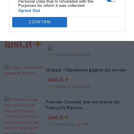
clame Jimmy Bu...
Personal Data that Is Unrelated with the
Purposes for which it was collected.
Opted Out
1 année il y a
461
CONFIRM
Champions Cup : l’EPCR confirme
l’entrée en vigueu...
1 année il y a
455
Grippe : l’épidémie gagne du terrain
1 année il y a
542
Premier Conseil des ministres de
François Bayrou :...
1 année il y a
518