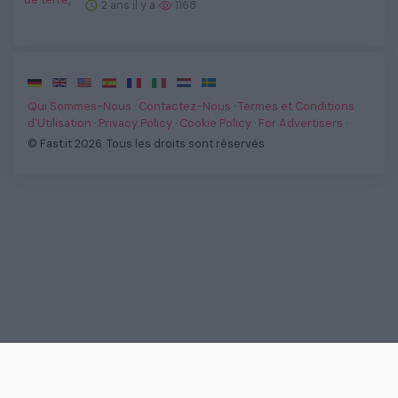
2 ans il y a
1168
·
·
·
·
·
·
·
Qui Sommes-Nous
·
Contactez-Nous
·
Termes et Conditions
d'Utilisation
·
Privacy Policy
·
Cookie Policy
·
For Advertisers
·
© Fast.it 2026. Tous les droits sont réservés