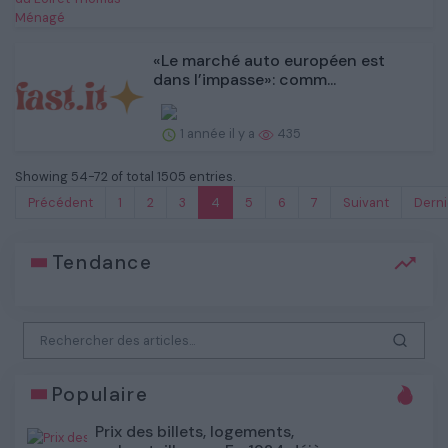
«Le marché auto européen est
dans l’impasse»: comm...
1 année il y a
435
Showing 54-72 of total 1505 entries.
Précédent
1
2
3
4
5
6
7
Suivant
Derni
Tendance
Populaire
Prix des billets, logements,