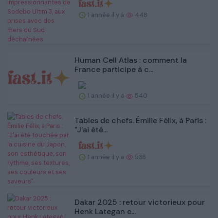
1 année il y a
448
Human Cell Atlas : comment la
France participe à c...
1 année il y a
540
Tables de chefs. Émilie Félix, à Paris :
"J'ai été...
1 année il y a
536
Dakar 2025 : retour victorieux pour
Henk Lategan e...