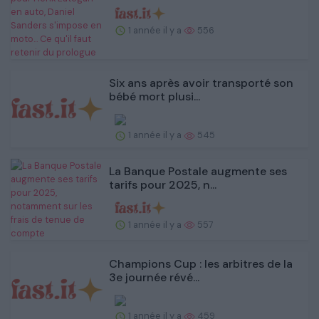
1 année il y a
556
Six ans après avoir transporté son
bébé mort plusi...
1 année il y a
545
La Banque Postale augmente ses
tarifs pour 2025, n...
1 année il y a
557
Champions Cup : les arbitres de la
3e journée révé...
1 année il y a
459