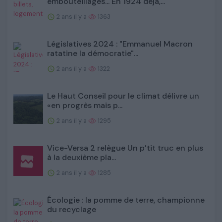
embouteillages... En 1924 déjà,...
2 ans il y a
1363
Législatives 2024 : "Emmanuel Macron
ratatine la démocratie"...
2 ans il y a
1322
Le Haut Conseil pour le climat délivre un
«en progrès mais p...
2 ans il y a
1295
Vice-Versa 2 relègue Un p’tit truc en plus
à la deuxième pla...
2 ans il y a
1285
Écologie : la pomme de terre, championne
du recyclage