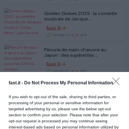
Golden Globes 2025 : la comédie
musicale de Jacque...
1 année il y a
458
Pénurie de main-d’œuvre au
Japon : des supérettes ...
1 année il y a
485
fast.it -
Do Not Process My Personal Information
Un iceberg sur la route du Vendée
If you wish to opt-out of the sale, sharing to third parties, or
Globe
processing of your personal or sensitive information for
targeted advertising by us, please use the below opt-out
1 année il y a
505
section to confirm your selection. Please note that after your
opt-out request is processed you may continue seeing
interest-based ads based on personal information utilized by
Mufasa : Le Roi lion règne toujours